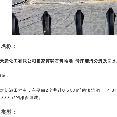
目名称：
天安化工有限公司杨家箐磷石膏堆场1号库清污分流及回水
介绍：
次防渗工程中，主要由2个共计8,500m³的澄清池、1个81
0,000m²的滩面组成。
目类型：