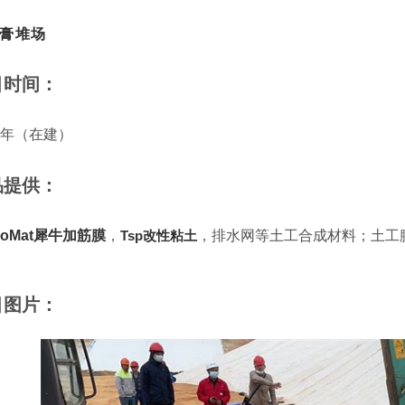
膏堆场
目时间：
21年（在建）
品提供：
noMat犀牛加筋膜
，
Tsp改性粘土
，排水网等土工合成材料；土工
目图片：