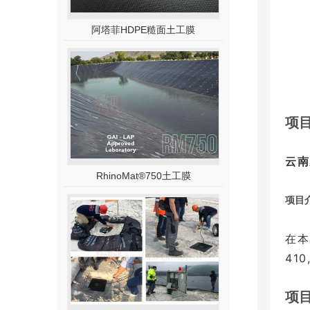
阿塔菲HDPE糙面土工膜
项
云南
RhinoMat®750土工膜
项目
在本
41
项