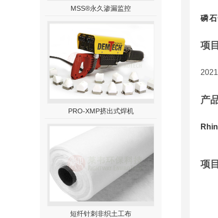
MSS®永久渗漏监控
磷石
项
20
产
PRO-XMP挤出式焊机
R
hi
项
短纤针刺非织土工布