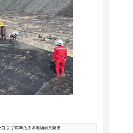
篇:
新宇辉丰危废填埋场垂直防渗